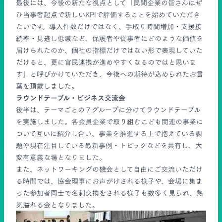
最後には、今後の新たな視点として「民間企業の皆さんはぜ
ひ当事者起点で新しいKPIで評価することを始めていただき
たいです。導入件数だけではなく、手取り時間増加・支援接
続率・見逃し低減など、保護者や従事者にどのような価値を
届けられたのか、個社の指標だけではない形で表現していた
だけると、更に官民連携が進めやすくなるのではと思いま
す」と呼びかけていただき、今後への期待が込められたお言
葉を頂戴しました。
ラウンドテーブル・ビジネス交流会
後半は、テーマごとの７グループに分けてラウンドテーブル
を実施しました。各会員企業で取り組むこども関連の事業に
ついて互いに紹介し合い、事業を推進する上で抱えている課
題や現在注目している最新事例・トピックなどを共有し、大
変有意義な場となりました。
また、ネットワーキングの機会として自由にご交流いただけ
る時間では、協会理事にお声がけされる様子や、会場に集ま
った参加者同士で名刺交換をされる様子も数多く見られ、熱
気溢れる会となりました。