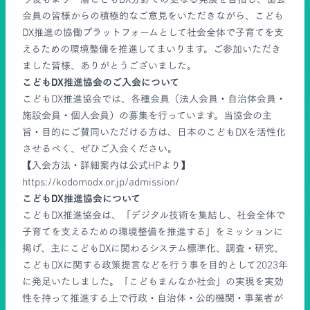
会員の皆様からの積極的なご意見をいただきながら、こども
DX推進の協働プラットフォームとして社会全体で子育てを支
えるための環境整備を推進してまいります。ご参加いただき
ました皆様、ありがとうございました。
こどもDX推進協会のご入会について
こどもDX推進協会では、各種会員（法人会員・自治体会員・
施設会員・個人会員）の募集を行っています。当協会の主
旨・目的にご賛同いただける方は、日本のこどもDXを活性化
させるべく、ぜひご入会ください。
【入会方法・詳細案内は公式HPより】
https://kodomodx.or.jp/admission/
こどもDX推進協会について
こどもDX推進協会は、「デジタル技術を集結し、社会全体で
子育てを支えるための環境整備を推進する」をミッションに
掲げ、主にこどもDXに関わるシステム標準化、調査・研究、
こどもDXに関する政策提言などを行う事を目的として2023年
に発足いたしました。「こどもまんなか社会」の実現を実効
性を持って推進する上で行政・自治体・公的機関・事業者が