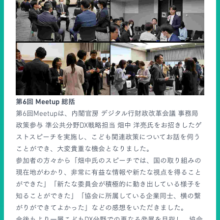
第6回 Meetup 総括
第6回Meetupは、内閣官房 デジタル行財政改革会議 事務局
政策参与 準公共分野DX戦略担当 畑中 洋亮氏をお招きしたゲ
ストスピーチを実施し、こども関連政策についてお話を伺う
ことができ、大変貴重な機会となりました。
参加者の方々から「畑中氏のスピーチでは、国の取り組みの
現在地がわかり、非常に有益な情報や新たな視点を得ること
ができた」「新たな委員会が積極的に動き出している様子を
知ることができた」「協会に所属している企業同士、横の繋
がりができてよかった」などの感想をいただきました。
今後もより一層こどもDX分野での更なる発展を目指し、協会