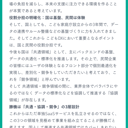
場の負担を減らし、本来の支援に注力できる環境を作ること
が本質であると考えています。
役割分担の明確化：国は基盤、民間は体験
そして、国としても、こども家庭庁設立からの3年間で、デー
タの連携やルール整備などの基盤づくりに力を入れてきまし
た。そしてこれから こどもDXにおいて重要となるポイント
は、国と民間の役割分担です。
今後も国は「共通領域」として、主にバックエンドの基盤、
データの共通化・標準化を推進します。その上で、民間企業
の皆様にはユーザの体験となるフロント部分で個別最適化を
実現し、差別化・競争をしていただきたいと考えており、こ
れを「競争領域」と呼んでいます。
そして 共通領域・競争領域の間に、業界全体でバラバラにや
るのではなく データの標準化などを協調して推進する「協調
領域」が存在します。
勝機は「共通・協調・競争」の3層設計
これからはただ単独SaaSサービスを乱立させるのではなく、
この3つの領域を見極めて事業を組み立てることが勝機だと
考えます。国として推進する共通領域ではカバーしきれない