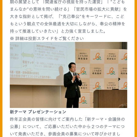
期の展望として 「関連省庁の視座を持った運営」「 ”こども
まんなか”の意味を問い続ける」「官民市場の拡大に貢献」を
大きな指針として掲げ、「”克己奉公”をキーワードに、こど
もという観点での全体最適を大切にしながら、奉公の精神を
持って推進していきたい」と力強く宣言しました。
※ 詳細は投影スライドをご覧ください
新テーマ プレゼンテーション
昨年正会員の皆様に向けてご案内した「新テーマ・会議体の
公募」について、ご応募いただいた中から２つのテーマにつ
いて発表いただき、参画会員の募集について呼びかけまし