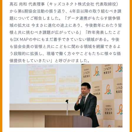
髙石 尚和 代表理事（キッズコネクト株式会社 代表取締役）
から第6期協会活動の振り返り、4年目以降の取り組むべき課
題についてご報告しました。「データ連携がもたらす競争領
域の拡大は 今まさに進化の途上にあり、今後数年にわたり皆
様と共に挑むべき課題が広がっている」「昨年発表したこど
もDX MAPの中にもまだ着手できていない領域がある。今後
も協会会員の皆様と共にこどもに関わる領域を網羅できるよ
う段階的に拡張し、現場で働く方々やこどもたちに様々な価
値提供をしていきたい」と呼びかけました。