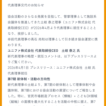
代表理事交代のお知らせ
協会活動のさらなる発展を目指して、管掌理事として施設系
会議体を推進してきた土岐 泰之理事（ユニファ株式会社 代
表取締役CEO）が2026年4月より代表理事に就任することと
なり、挨拶しました。
※前代表理事の髙石 尚和は理事として引き続き協会運営に携
わります。
ユニファ株式会社 代表取締役CEO 土岐 泰之 氏
新代表理事の略歴・就任コメントは、以下プレスリリースよ
りご覧ください。
2026年4月1日 プレスリリース：ユニファ株式会社 土岐 氏
代表理事就任
第7期 新体制・活動の方向性
新代表理事の土岐より、第7期の新体制として理事体制や会
議体制、第7期における協会活動の展望についてご報告しま
した。特に、官民市場創造プロセス（横軸）× こどもDX領域
（縦軸）の面積を最大化することを活動の中核に据え、第7